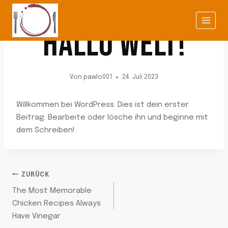
Zum
ALLGEMEIN
Inhalt
HALLO WELT!
springen
Von
pawlo001
24. Juli 2023
Willkommen bei WordPress. Dies ist dein erster
Beitrag. Bearbeite oder lösche ihn und beginne mit
dem Schreiben!
BEITRAGSNAVIGATION
ZURÜCK
The Most Memorable
Chicken Recipes Always
Have Vinegar